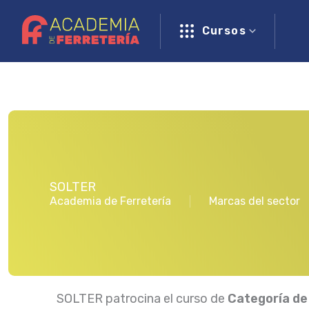
Ir
al
Cursos
contenido
SOLTER
Academia de Ferretería
Marcas del sector
SOLTER patrocina el curso de
Categoría de