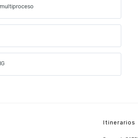
r multiproceso
IG
Itinerarios