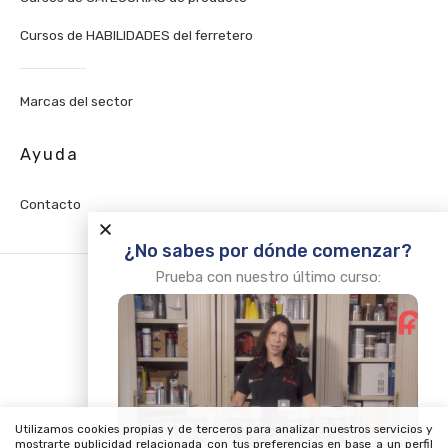
Cursos de HABILIDADES del ferretero
Marcas del sector
Ayuda
Contacto
¿No sabes por dónde comenzar?
Prueba con nuestro último curso:
2026©
Hacemos Cosas
, S.L.
Condiciones de uso
Política de privacidad
Utilizamos cookies propias y de terceros para analizar nuestros servicios y
Política de cookies
mostrarte publicidad relacionada con tus preferencias en base a un perfil