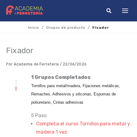
Ir
al
contenido
Inicio
/
Grupos de producto
/
Fixador
Fixador
Por
Academia de Ferretería
/
22/06/2026
1 Grupos Completados
Tornillos para metal/madera, Fijaciones metálicas,
Remaches, Adhesivos y siliconas, Espumas de
poliuretano, Cintas adhesivas
5 Paso
Completa el curso Tornillos para metal y
madera 1 vez